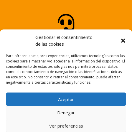

ATENCIÓN AL CLIENTE
Gestionar el consentimiento
de las cookies
Tel.
947 25 58 25
Para ofrecer las mejores experiencias, utilizamos tecnologías como las

cookies para almacenar y/o acceder a la información del dispositivo. El
consentimiento de estas tecnologías nos permitirá procesar datos
como el comportamiento de navegación o las identificaciones únicas
en este sitio. No consentir o retirar el consentimiento, puede afectar
NUESTRO EMAIL
negativamente a ciertas características y funciones.
info@fortem.es
Aceptar
Denegar
© FORTEM – Web desarrollada por
PROCODE
Ver preferencias