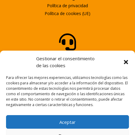
Política de privacidad
Política de cookies (UE)

ATENCIÓN AL CLIENTE
Gestionar el consentimiento
Tel.
947 25 58 25
de las cookies
Para ofrecer las mejores experiencias, utilizamos tecnologías como las

cookies para almacenar y/o acceder a la información del dispositivo. El
consentimiento de estas tecnologías nos permitirá procesar datos
como el comportamiento de navegación o las identificaciones únicas
en este sitio. No consentir o retirar el consentimiento, puede afectar
NUESTRO EMAIL
negativamente a ciertas características y funciones.
info@fortem.es
Aceptar
© FORTEM – Web desarrollada por
PROCODE