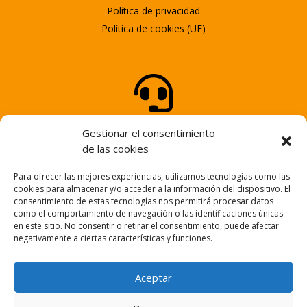
Política de privacidad
Política de cookies (UE)

ATENCIÓN AL CLIENTE
Gestionar el consentimiento
Tel.
947 25 58 25
de las cookies
Para ofrecer las mejores experiencias, utilizamos tecnologías como las

cookies para almacenar y/o acceder a la información del dispositivo. El
consentimiento de estas tecnologías nos permitirá procesar datos
como el comportamiento de navegación o las identificaciones únicas
en este sitio. No consentir o retirar el consentimiento, puede afectar
NUESTRO EMAIL
negativamente a ciertas características y funciones.
info@fortem.es
Aceptar
© FORTEM – Web desarrollada por
PROCODE